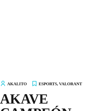
INICIO
NOSOTROS
EQUIPOS
TIENDA
¡ÚNETE AL AKALITO CLUB!
¡ELIGE TU PC!
AKALITO
ESPORTS
,
VALORANT
AKAVE