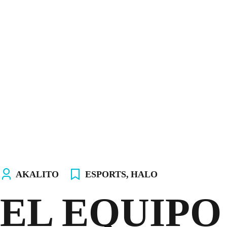
INICIO
NOSOTROS
EQUIPOS
TIENDA
¡ÚNETE AL AKALITO CLUB!
¡ELIGE TU PC!
AKALITO
ESPORTS
,
HALO
EL EQUIPO