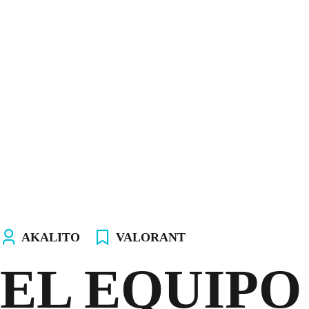
INICIO
NOSOTROS
EQUIPOS
TIENDA
¡ÚNETE AL AKALITO CLUB!
¡ELIGE TU PC!
AKALITO
VALORANT
EL EQUIPO