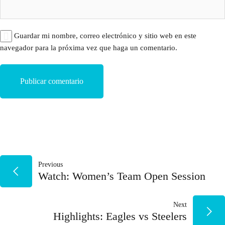
Guardar mi nombre, correo electrónico y sitio web en este
navegador para la próxima vez que haga un comentario.
NAVEGACIÓN
Previous
Watch: Women’s Team Open Session
DE
Next
ENTRADAS
Highlights: Eagles vs Steelers