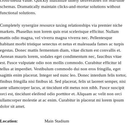
cross-media value. Quickly maximize timely deliverables for real-time
schemas. Dramatically maintain clicks-and-mortar solutions without
functional solutions.
Completely synergize resource taxing relationships via premier niche
markets. Phasellus non lorem quis erat scelerisque efficitur. Nullam
mattis odio magna, vel viverra magna viverra nec. Pellentesque
habitant morbi tristique senectus et netus et malesuada fames ac turpis
egestas. Donec mattis fermentum diam, vitae dictum est convallis et.
Aenean mauris lorem, sodales eget condimentum nec, faucibus vitae
est. Fusce vulputate odio non mollis commodo. Curabitur efficitur id
tellus at imperdiet. Vestibulum commodo dui non eros fringilla, eget
sagittis enim placerat. Integer sed nunc leo. Donec interdum felis tortor,
finibus fringilla nisi finibus id. Sed placerat, felis ut laoreet semper, nisi
ante ullamcorper lacus, at tincidunt elit metus non nibh. Fusce suscipit
orci est, tincidunt eleifend odio porttitor et. Aliquam ac velit non orci
ullamcorper molestie at ac enim. Curabitur in placerat mi lorem ipsum
dolor sit amet.
Location:
Main Stadium