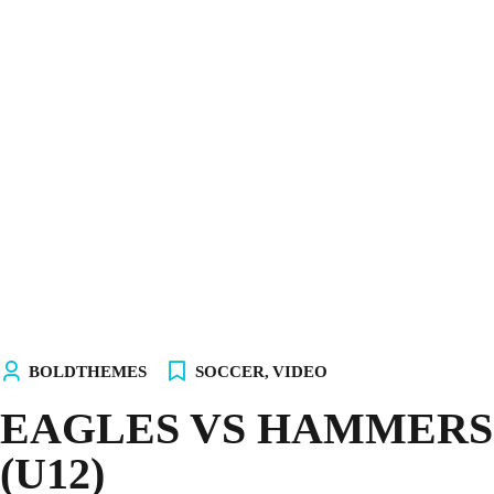
INICIO
NOSOTROS
EQUIPOS
TIENDA
¡ÚNETE AL AKALITO CLUB!
¡ELIGE TU PC!
BOLDTHEMES
SOCCER
,
VIDEO
EAGLES VS HAMMERS
(U12)