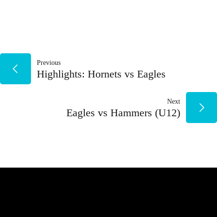
NAVEGACIÓN
Previous
Highlights: Hornets vs Eagles
DE
Next
ENTRADAS
Eagles vs Hammers (U12)
NUESTROS PATROCINADORES