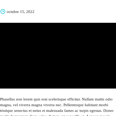
octubre 15, 2022
Phasellus non lorem quis erat scelerisque efficitur. Nullam mattis odio
magna, vel viverra magna viverra nec. Pellentesque habitant morbi
tristique senectus et netus et malesuada fames ac turpis egestas. Donec