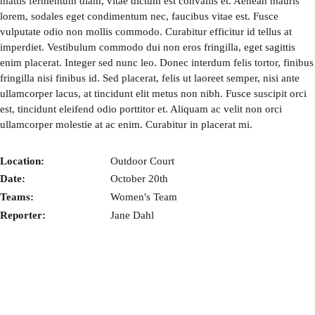
mattis fermentum diam, vitae dictum est convallis et. Aenean mauris
lorem, sodales eget condimentum nec, faucibus vitae est. Fusce
vulputate odio non mollis commodo. Curabitur efficitur id tellus at
imperdiet. Vestibulum commodo dui non eros fringilla, eget sagittis
enim placerat. Integer sed nunc leo. Donec interdum felis tortor, finibus
fringilla nisi finibus id. Sed placerat, felis ut laoreet semper, nisi ante
ullamcorper lacus, at tincidunt elit metus non nibh. Fusce suscipit orci
est, tincidunt eleifend odio porttitor et. Aliquam ac velit non orci
ullamcorper molestie at ac enim. Curabitur in placerat mi.
Location:
Outdoor Court
Date:
October 20th
Teams:
Women's Team
Reporter:
Jane Dahl